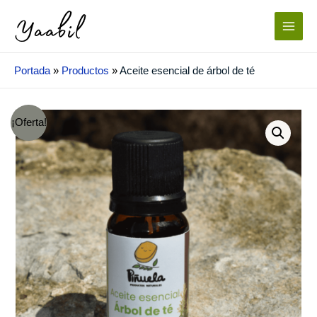
Ir
al
Main
contenido
Menu
Portada
»
Productos
»
Aceite esencial de árbol de té
¡Oferta!