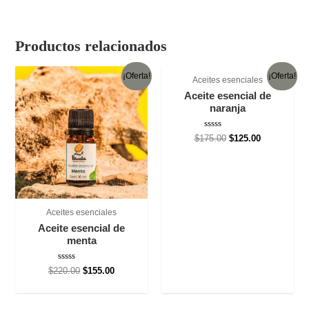
Productos relacionados
¡Oferta!
¡Oferta!
Aceites esenciales
Aceite esencial de
naranja
Valorado
El
El
$
175.00
$
125.00
con
precio
precio
0
original
actual
de
5
era:
es:
$175.00.
$125.00.
Aceites esenciales
Aceite esencial de
menta
Valorado
El
El
$
220.00
$
155.00
con
precio
precio
0
original
actual
de
5
era:
es: