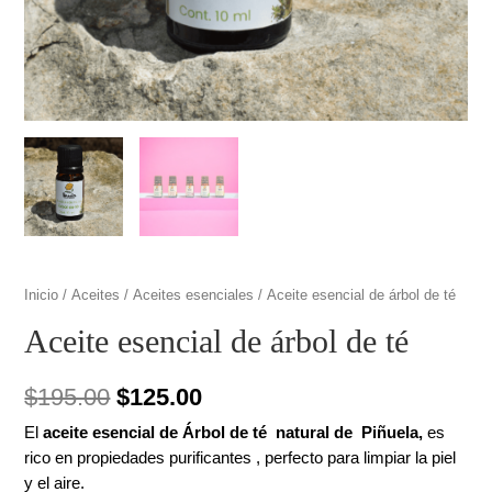
Inicio
/
Aceites
/
Aceites esenciales
/ Aceite esencial de árbol de té
Aceite esencial de árbol de té
El
El
$
195.00
$
125.00
precio
precio
El
aceite esencial de Árbol de té natural de Piñuela,
es
rico en propiedades purificantes , perfecto para limpiar la piel
original
actual
y el aire.