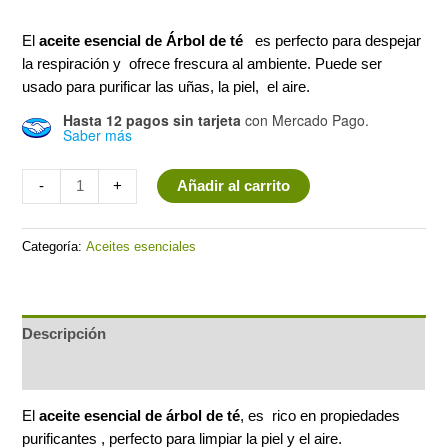
era:
es:
El
aceite esencial de Árbol de té
es perfecto para despejar
$195.00.
$125.00.
la respiración y ofrece frescura al ambiente. Puede ser
usado para purificar las uñas, la piel, el aire.
Hasta 12 pagos sin tarjeta
con Mercado Pago.
Saber más
Minus
Aceite
Plus
-
+
Añadir al carrito
Quantity
esencial
Quantity
de
Categoría:
Aceites esenciales
árbol
de
té
cantidad
Descripción
Valoraciones (0)
El
aceite esencial de árbol de té
,
es rico en propiedades
purificantes , perfecto para limpiar la piel y el aire.