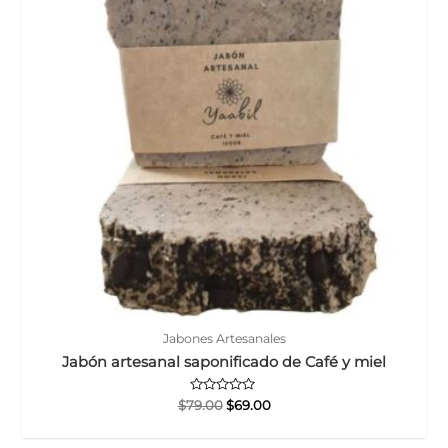
Jabones Artesanales
Jabón artesanal saponificado de Café y miel
Valorado
El
El
$
79.00
$
69.00
con
precio
precio
0
original
actual
de