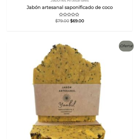
Jabones Artesanales
Jabón artesanal saponificado de coco
Valorado
El
El
$
79.00
$
69.00
con
precio
precio
0
original
actual
de
5
era:
es:
$79.00.
$69.00.
¡Oferta!