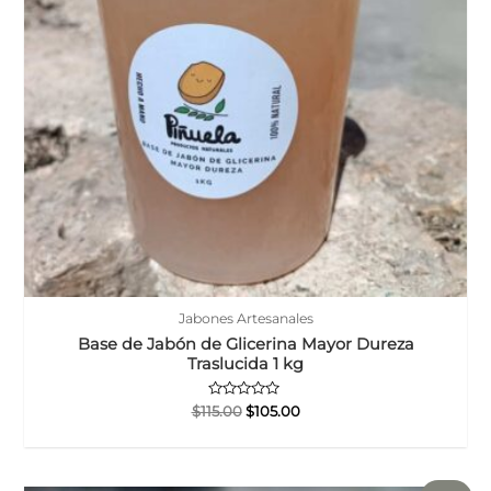
Jabones Artesanales
Base de Jabón de Glicerina Mayor Dureza
Traslucida 1 kg
Valorado
El
El
$
115.00
$
105.00
con
precio
precio
0
original
actual
de
5
era:
es:
$115.00.
$105.00.