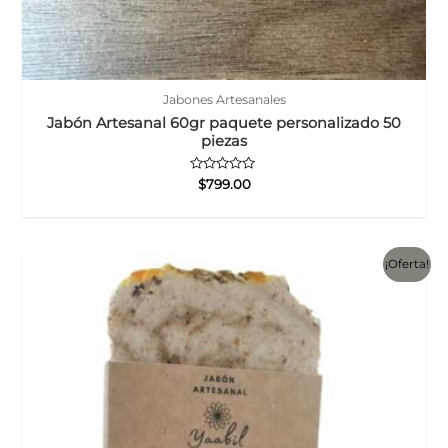
Jabones Artesanales
Jabón Artesanal 60gr paquete personalizado 50
piezas
Valorado
$
799.00
con
0
de
5
¡Oferta!