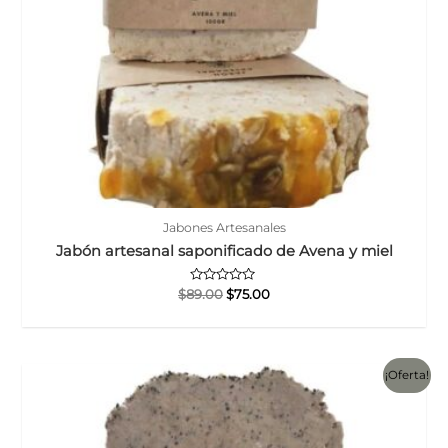
Jabones Artesanales
Jabón artesanal saponificado de Avena y miel
Valorado
El
El
$
89.00
$
75.00
con
precio
precio
0
original
actual
de
5
era:
es:
$89.00.
$75.00.
¡Oferta!