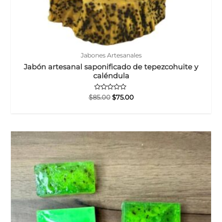
Jabones Artesanales
Jabón artesanal saponificado de tepezcohuite y
caléndula
Valorado
El
El
$
85.00
$
75.00
con
precio
precio
0
original
actual
de
5
era:
es:
$85.00.
$75.00.