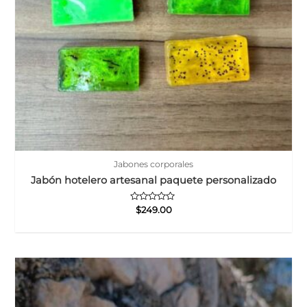
Jabones corporales
Jabón hotelero artesanal paquete personalizado
Valorado
$
249.00
con
0
de
5