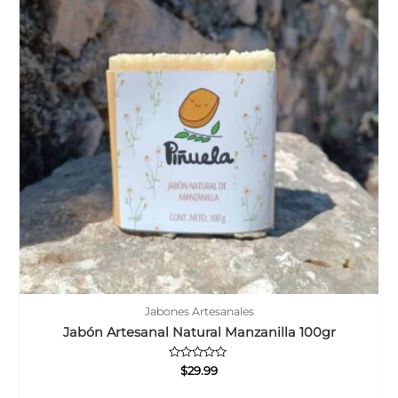
Jabones Artesanales
Jabón Artesanal Natural Manzanilla 100gr
Valorado
$
29.99
con
0