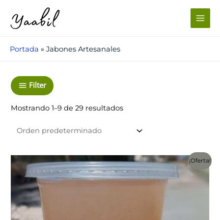
Ir
al
Main
contenido
Men
Portada
»
Jabones Artesanales
Filter
Mostrando 1–9 de 29 resultados
¡Oferta!