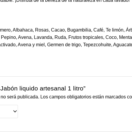
udable. ¡Disfruta de la belleza de la naturaleza en cada lavado!
Romero, Albahaca, Rosas, Cacao, Bugambilia, Café, Te limón, Ár
, Pepino, Avena, Lavanda, Ruda, Frutos tropicales, Coco, Menta
tivado, Avena y miel, Germen de trigo, Tepezcohuite, Aguacat
Jabón liquido artesanal 1 litro”
 no será publicada.
Los campos obligatorios están marcados c