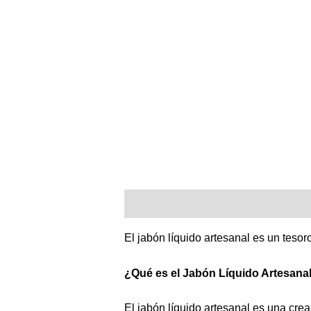
Descripción
Valoraciones (0)
El jabón líquido artesanal es un tesor
¿Qué es el Jabón Líquido Artesana
El jabón líquido artesanal es una cre