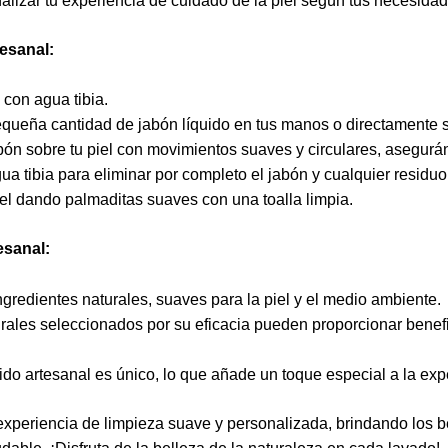
alizar tu experiencia de cuidado de la piel según tus necesidad
esanal:
con agua tibia.
queña cantidad de jabón líquido en tus manos o directamente 
bón sobre tu piel con movimientos suaves y circulares, asegurán
a tibia para eliminar por completo el jabón y cualquier residuo
el dando palmaditas suaves con una toalla limpia.
esanal:
gredientes naturales, suaves para la piel y el medio ambiente.
rales seleccionados por su eficacia pueden proporcionar benefic
do artesanal es único, lo que añade un toque especial a la expe
 experiencia de limpieza suave y personalizada, brindando los b