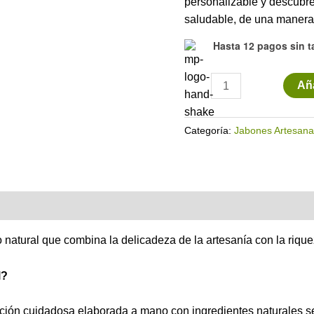
personalizable y descubre 
saludable, de una manera 
Hasta 12 pagos sin t
Jabón
Aña
liquido
artesanal
Categoría:
Jabones Artesana
1
litro
cantidad
o natural que combina la delicadeza de la artesanía con la rique
l?
ación cuidadosa elaborada a mano con ingredientes naturales s