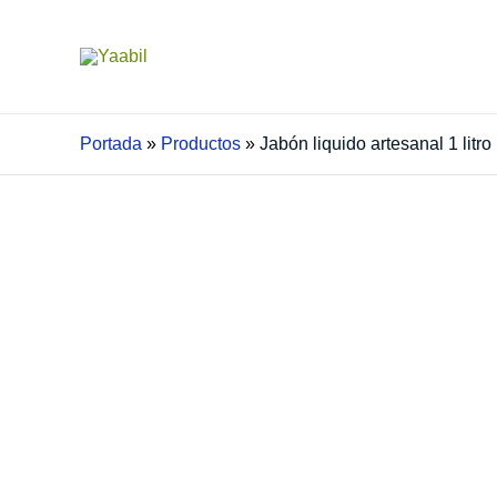
Ir
al
contenido
Portada
»
Productos
»
Jabón liquido artesanal 1 litro