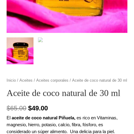
Inicio
/
Aceites
/
Aceites corporales
/ Aceite de coco natural de 30 ml
Aceite de coco natural de 30 ml
El
El
$
65.00
$
49.00
precio
precio
El
aceite de coco natural Piñuela,
es rico en Vitaminas,
magnesio, hierro, potasio, calcio, fibra, fósforo, es
original
actual
considerado un súper alimento. Una delicia para la piel.