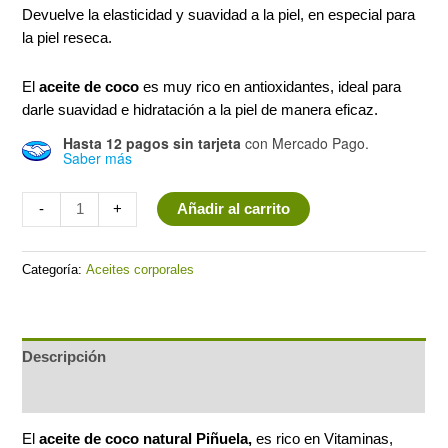
era:
es:
Devuelve la elasticidad y suavidad a la piel, en especial para
la piel reseca.
$65.00.
$49.00.
El
aceite de coco
es muy rico en antioxidantes, ideal para
darle suavidad e hidratación a la piel de manera eficaz.
Hasta 12 pagos sin tarjeta
con Mercado Pago.
Saber más
Minus
Aceite
Plus
-
+
Añadir al carrito
Quantity
de
Quantity
coco
Categoría:
Aceites corporales
natural
de
30
ml
Descripción
cantidad
Valoraciones (0)
El
aceite de coco natural Piñuela,
es rico en Vitaminas,