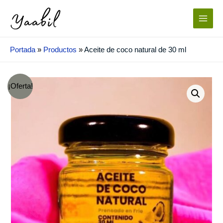
Ir
al
Main
contenido
Menu
Portada
»
Productos
»
Aceite de coco natural de 30 ml
¡Oferta!