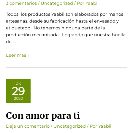
3 comentarios
/
Uncategorized
/ Por
Yaabil
Todos los productos Yaabil son elaborados por manos
artesanas, desde su fabricación hasta el envasado y
etiquetado. No tenemos ninguna parte de la
producción mecanizada. Logrando que nuestra huella
de …
¿Cómo
Leer más »
se
elaboran
los
jabones
Dic
29
Yaabil?
2020
Con amor para ti
Deja un comentario
/
Uncategorized
/ Por
Yaabil