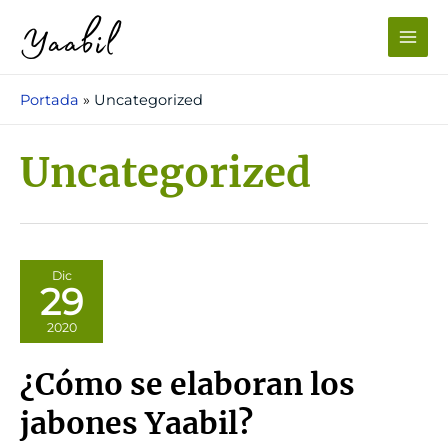
Ir
al
Main
contenido
Men
Portada
»
Uncategorized
Uncategorized
Dic
29
2020
¿Cómo se elaboran los
jabones Yaabil?