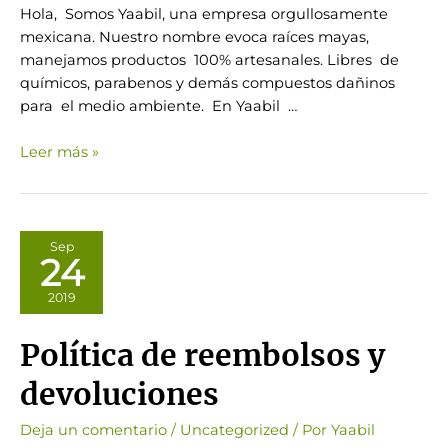
Hola, Somos Yaabil, una empresa orgullosamente
mexicana. Nuestro nombre evoca raíces mayas,
manejamos productos 100% artesanales. Libres de
químicos, parabenos y demás compuestos dañinos
para el medio ambiente. En Yaabil …
Con
Leer más »
amor
para
ti
Sep
24
2019
Política de reembolsos y
devoluciones
Deja un comentario
/
Uncategorized
/ Por
Yaabil