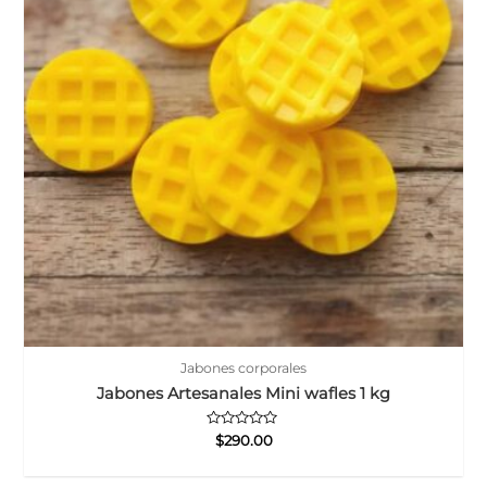
Jabones corporales
Jabones Artesanales Mini wafles 1 kg
Valorado
$
290.00
con
0
de