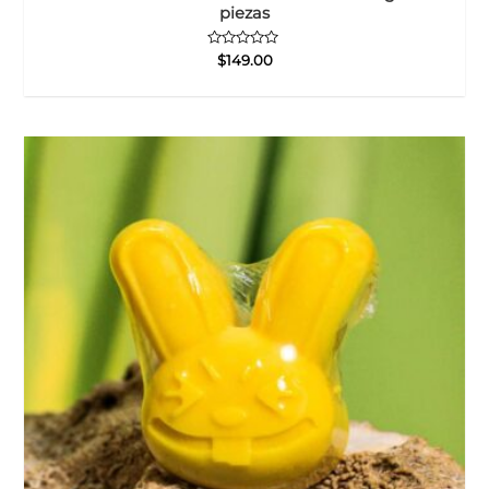
piezas
Valorado
$
149.00
con
0
de
5