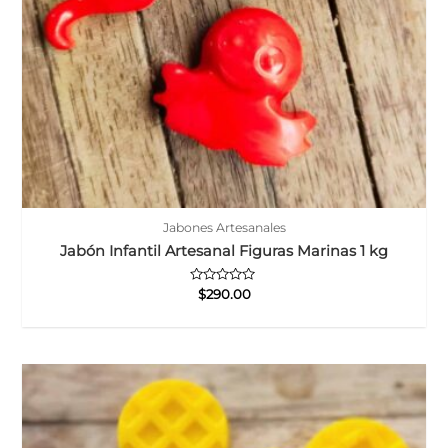
Jabones Artesanales
Jabón Infantil Artesanal Figuras Marinas 1 kg
Valorado
$
290.00
con
0
de
5