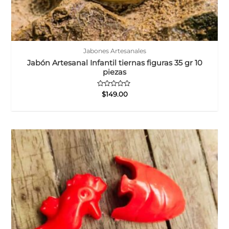
Jabones Artesanales
Jabón Artesanal Infantil tiernas figuras 35 gr 10
piezas
Valorado
$
149.00
con
0
de
5