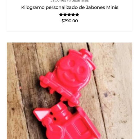
Jabones Artesanales
Kilogramo personalizado de Jabones Minis
Valorado
$
290.00
con
5.00
de 5