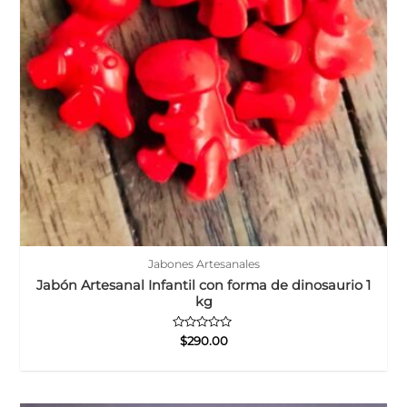
Jabones Artesanales
Jabón Artesanal Infantil con forma de dinosaurio 1
kg
Valorado
$
290.00
con
0
de
5