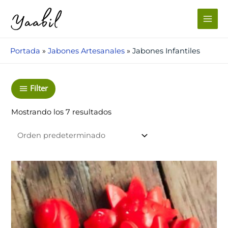
Ir
al
Main
contenido
Men
Portada
»
Jabones Artesanales
»
Jabones Infantiles
Filter
Mostrando los 7 resultados