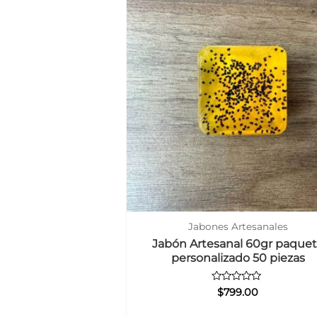
Jabones Artesanales
Jabón Artesanal 60gr paque
personalizado 50 piezas
Valorado
$
799.00
con
0