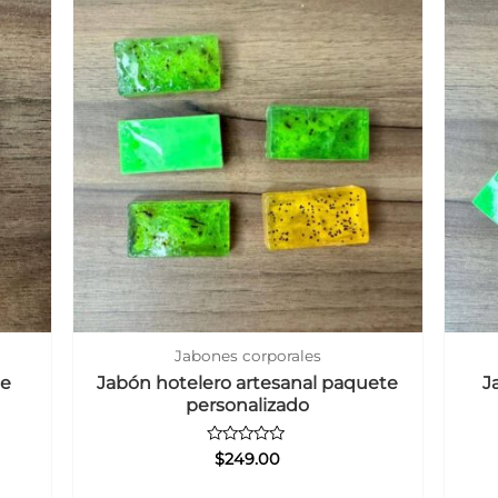
Jabones corporales
te
Jabón hotelero artesanal paquete
J
personalizado
Valorado
$
249.00
con
0