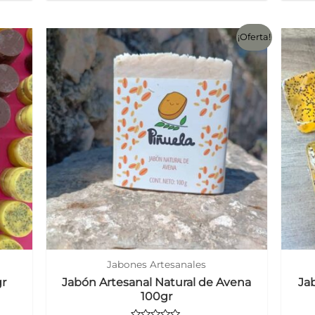
de
5
¡Oferta!
Jabones Artesanales
gr
Jabón Artesanal Natural de Avena
Ja
100gr