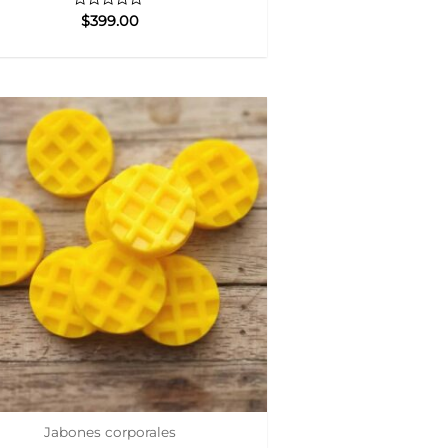
Valorado
$
399.00
con
0
de
5
Jabones corporales