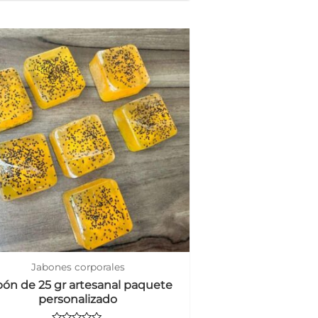
de
5
Jabones corporales
bón de 25 gr artesanal paquete
personalizado