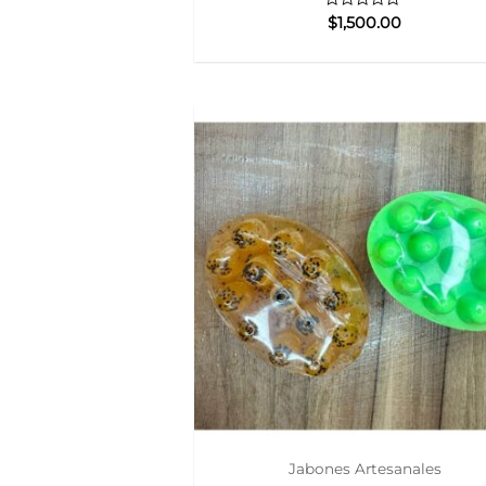
Valorado
$
1,500.00
con
0
de
5
Jabones Artesanales