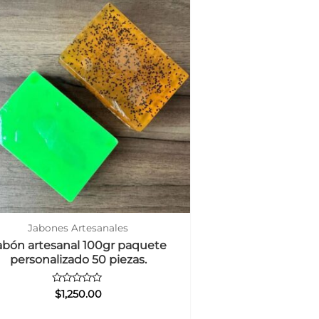
Jabones Artesanales
abón artesanal 100gr paquete
personalizado 50 piezas.
Valorado
$
1,250.00
con
0