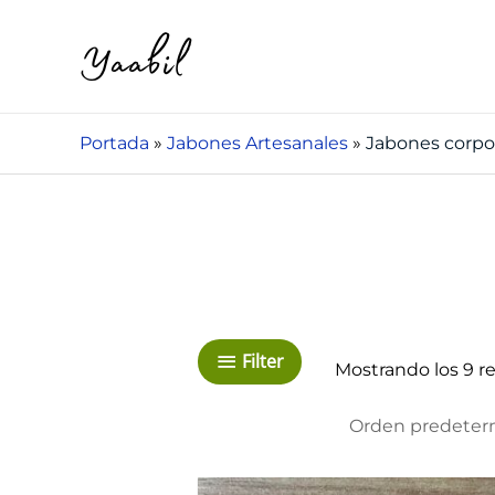
Ir
al
contenido
Portada
»
Jabones Artesanales
»
Jabones corpo
Filter
Mostrando los 9 r